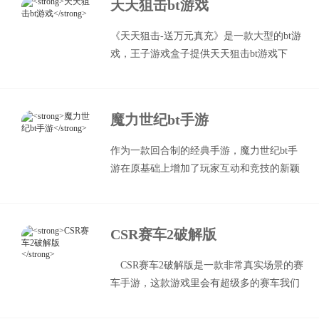
天天狙击bt游戏
《天天狙击-送万元真充》是一款大型的bt游
戏，王子游戏盒子提供天天狙击bt游戏下
载，作为一款手游折扣平台，上线就送10000
充值券，传世全部免费送，100个vip等级消
费元宝即可获得!天天狙击-送万元真充保留
魔力世纪bt手游
了经典的战、法、道三大职业，真正实现了
四角色，一个账号体验全部职业!
作为一款回合制的经典手游，魔力世纪bt手
游在原基础上增加了玩家互动和竞技的新颖
玩法，让玩家感受到到不一样的游戏体验。
CSR赛车2破解版
CSR赛车2破解版是一款非常真实场景的赛
车手游，这款游戏里会有超级多的赛车我们
可以选择的，在这里会有超级多的真实场景
的竞速赛事，游戏里还会有很多的不同装