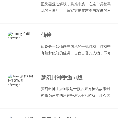
正统霸业破解版，震撼来袭！在这个兵荒马
乱的三国乱世，玩家需要在志勇与权谋的不
断交锋中历练，游戏中有着超多的冒险，多
种兵将可以任由你进行搭配与，利用你的能
力去规划属于你的领土，以便应对随时而来
仙镜
的激战，多样化的竞技对战随时都将会在游
戏之中开启，而你将会面临许多的战争与危
仙镜是一款仙侠中国风的手机游戏，游戏中
机，小伙伴们就赶紧来王子游戏盒子下载试
有如梦似幻的佳境、古色古香的人物，不夸
试看吧，千万不要错过了。
张的说《仙镜》手游里的每一帧都是一幅
画。游戏里有着超多种时装武器供你选择，
任你按心情随时更换。结缘结友、开宗立
梦幻封神手游bt版
派，修仙之路不孤单。更有丰富精彩的活
动，海量福利等你领，让你体验不一样的仙
梦幻封神手游bt版是一款以东方神话故事封
侠游戏！
神榜为蓝本的角色扮演bt手机游戏，那么这
款bt游戏下载要到哪里呢？哪里可以免费下
载？