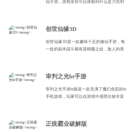
仙手游，游戏里你可以体验到什么是刀光剑
影，什么是梦幻仙缘，逆神无限送真充手游
bt版不仅有着十分热血的战斗和玩法模式，
还有各种豪华礼包免费领，喜欢的朋友快来
创世仙缘3D
下载吧！
创世仙缘3D是一款趣味十足的修仙手游，每
一处的副本战斗都有器精髓之处，敌人的类
型非常多，还加入了强大的仙缘系统，带给
小伙伴更有意思的画质展示。
审判之光bt手游
审判之光手游bt版是一款充满了魔幻色彩的bt
手机游戏，玩家可以在游戏中感受比较丰富
的玩法内容，精美的游戏画面、炫酷的特
效，上线就能获得豪华大礼包，欢迎前来王
子游戏盒子下载体验！
正统霸业破解版